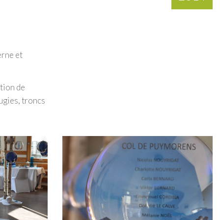
erne et
tion de
ugies, troncs