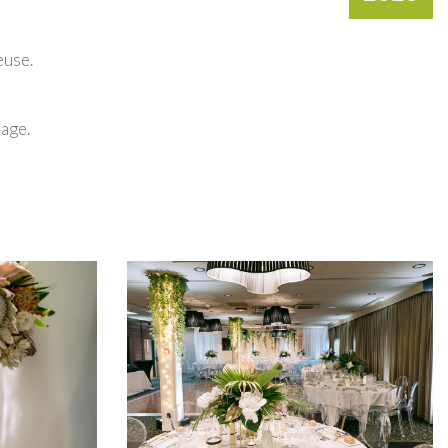
euse.
iage.