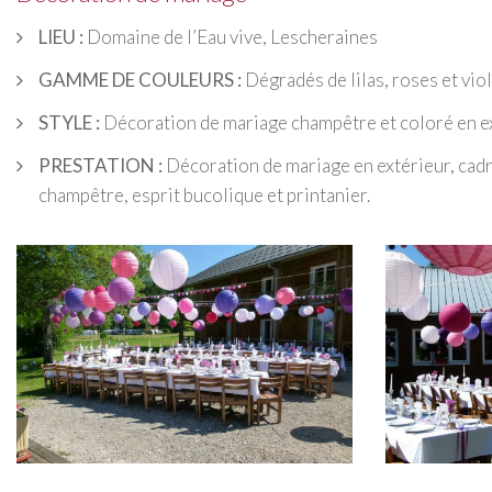
LIEU :
Domaine de l’Eau vive, Lescheraines
GAMME DE COULEURS :
Dégradés de lilas, roses et vio
STYLE :
Décoration de mariage champêtre et coloré en e
PRESTATION :
Décoration de mariage en extérieur, cadr
champêtre, esprit bucolique et printanier.