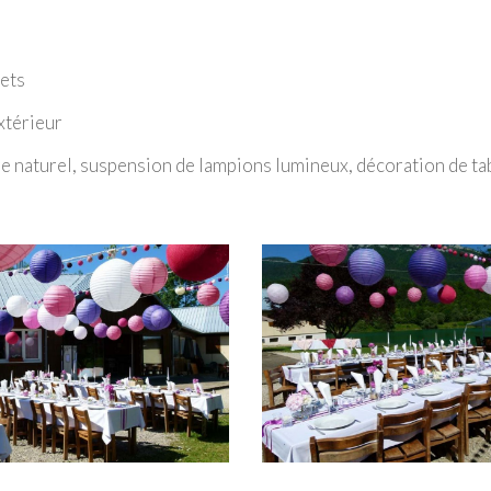
lets
xtérieur
e naturel, suspension de lampions lumineux, décoration de ta