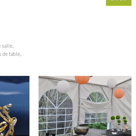
 salle,
 de table,