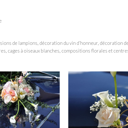
e
ions de lampions, décoration du vin d’honneur, décoration de
res, cages à oiseaux blanches, compositions florales et centres