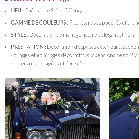
LIEU :
Château de Saint-Offenge
GAMME DE COULEURS :
Pêches, roses poudrés et prun
STYLE :
Décoration de mariage naturel, élégant et floral
PRESTATION :
Décoration d’espaces extérieurs, suspens
voilages et éclairages décoratifs, suspensions de soliflo
contenants à dragées et livre d’or.